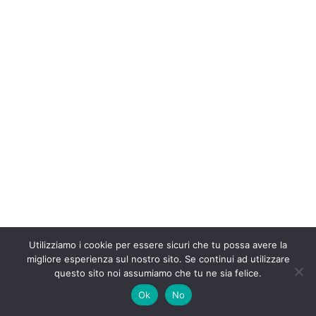
Utilizziamo i cookie per essere sicuri che tu possa avere la
migliore esperienza sul nostro sito. Se continui ad utilizzare
Copyright
2026
Accademia per investitori
-
questo sito noi assumiamo che tu ne sia felice.
Privacy policy
Ok
No